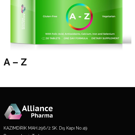
A – Z
KAZIMDİRİK MAH.296/2 SK. Dış Kapı No:49